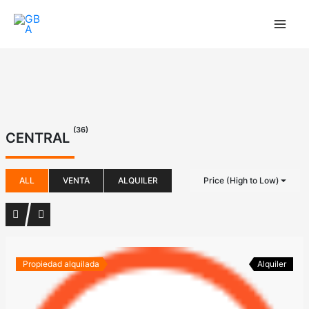
Ir
al
contenido
(36)
CENTRAL
ALL
VENTA
ALQUILER
Price (High to Low)
Propiedad alquilada
Alquiler