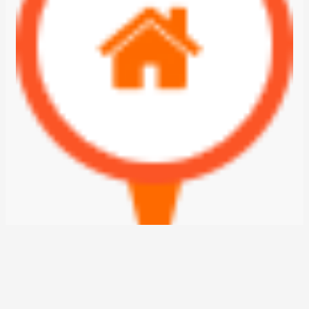
ALQUILO CASA EN SAN LORENZO S/ MANUEL ORTIZ GUERRERO A 1 CDRA DE MOISES BERTONI