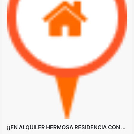
¡¡EN ALQUILER HERMOSA RESIDENCIA CON PISCINA EN BARRIO JARA (600 m2)