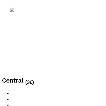
Ir al contenido
Inicio
Nosotros
Propiedades
Contacto
Central
(36)
All
Venta
Alquiler