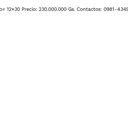
no= 12×30 Precio: 230.000.000 Gs. Contactos: 0981-43
S/ MANUEL ORTIZ GUERRERO A 1 C