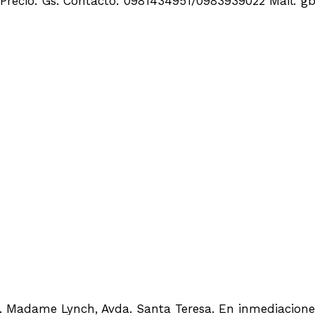
s. Precio: Gs. Contacto: 0981434951/0983939022 Mail:
ISCINA EN FERNANDO DE LA MORA
. Madame Lynch, Avda. Santa Teresa. En inmediaciones 