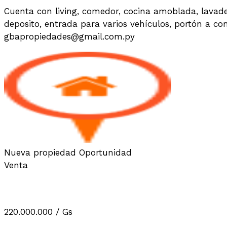
Cuenta con living, comedor, cocina amoblada, lavader
deposito, entrada para varios vehículos, portón a co
gbapropiedades@gmail.com.py
Nueva propiedad
Oportunidad
Venta
VENDO CASA EN CAPIATA R2 CER
220.000.000
/ Gs
Casas