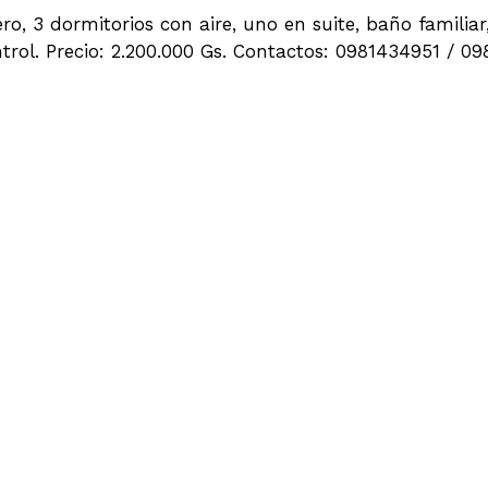
o, 3 dormitorios con aire, uno en suite, baño familia
ntrol. Precio: 2.200.000 Gs. Contactos: 0981434951 / 0
CANIA A SUPERMERCADO BOX