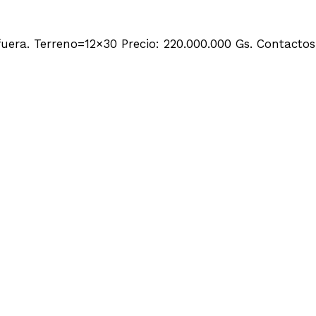
afuera. Terreno=12×30 Precio: 220.000.000 Gs. Contac
NA CAACUPEMI-AREGUA