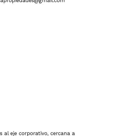
 gbapropiedades@gmail.com
 ZONA NORTE
al eje corporativo, cercana a