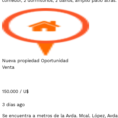
comedor, 2 dormitorios, 2 baños, amplio patio atrá
Nueva propiedad
Oportunidad
Venta
A LA VENTA CASA CON PATIO Y P
150.000
/ U$
Casas
3 días ago
Se encuentra a metros de la Avda. Mcal. López, Avda