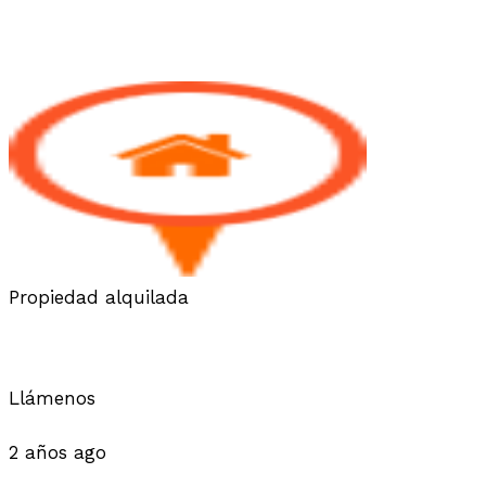
Most Viewed
Default Order
Featured
Most Viewed
Price (Low to Hi
Propiedad alquilada
✋ALQUILAMOS DEPARTAMENTO EN 
Llámenos
Departamentos
2 años ago