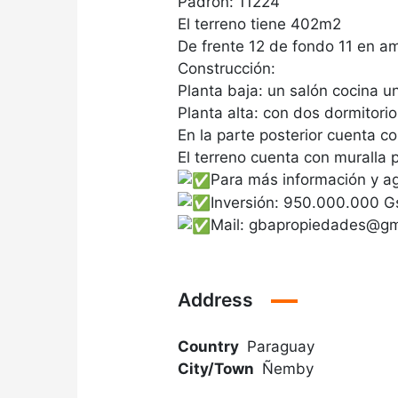
Padrón: 11224
El terreno tiene 402m2
De frente 12 de fondo 11 en 
Construcción:
Planta baja: un salón cocina u
Planta alta: con dos dormitori
En la parte posterior cuenta c
El terreno cuenta con muralla
Para más información y a
Inversión: 950.000.000 G
Mail: gbapropiedades@gm
Address
Country
Paraguay
City/Town
Ñemby