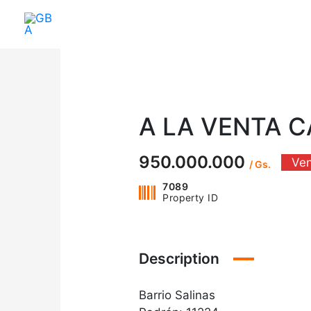
Ir
al
contenido
A LA VENTA 
950.000.000
Ve
/ Gs.
7089
Property ID
Description
Barrio Salinas