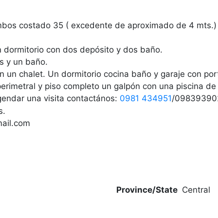
ambos costado 35 ( excedente de aproximado de 4 mts.)
n dormitorio con dos depósito y dos baño.
os y un baño.
on un chalet. Un dormitorio cocina baño y garaje con por
 perimetral y piso completo un galpón con una piscina d
gendar una visita contactános:
0981 434951
/09839390
s.
ail.com
Province/State
Central