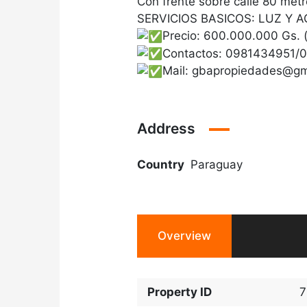
Con frente sobre calle 80 metr
SERVICIOS BASICOS: LUZ Y 
Precio: 600.000.000 Gs. 
Contactos: 0981434951
Mail: gbapropiedades@gm
Address
Country
Paraguay
Overview
Property ID
7