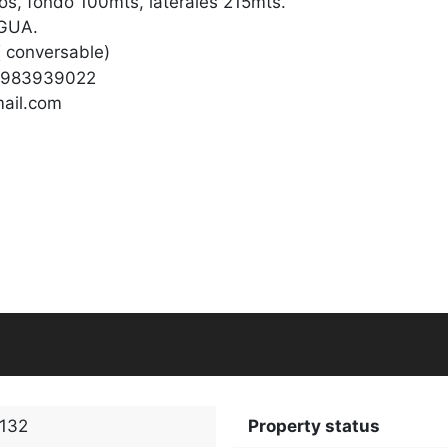
os, fondo 100mts, laterales 215mts.
AGUA.
( conversable)
/0983939022
ail.com
132
Property status