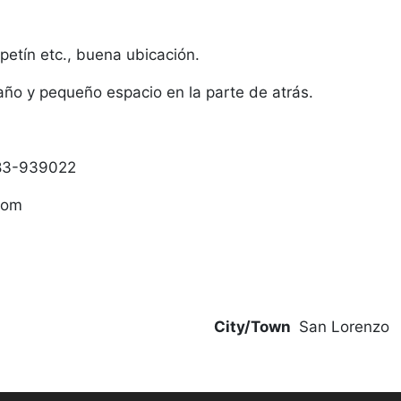
petín etc., buena ubicación.
año y pequeño espacio en la parte de atrás.
983-939022
com
City/Town
San Lorenzo