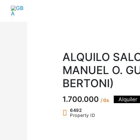
Ir
al
contenido
ALQUILO SAL
MANUEL O. G
BERTONI)
1.700.000
Alquiler
/ Gs
6492
Property ID