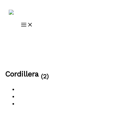
Ir al contenido
Cordillera
(2)
All
Venta
Alquiler
Sort By
Default Order
Featured
Most Viewed
Price (Low to
High)
Price (High to Low)
Date (Old to New)
Date (New
to Old)