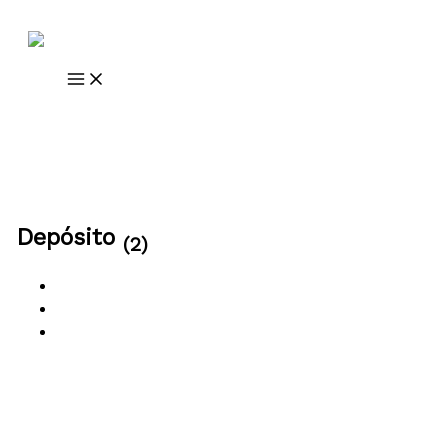
Ir al contenido
Depósito
(2)
All
Venta
Alquiler
Sort By
Default Order
Featured
Most Viewed
Price (Low to
High)
Price (High to Low)
Date (Old to New)
Date (New
to Old)